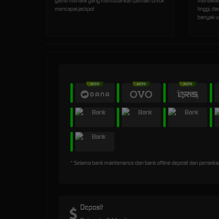
game menarik yang memudahkan pemain untuk
menawark
mencapai jackpot
tinggi, d
banyak u
* Selama bank maintenance dan bank offline deposit dan penarikan
Deposit