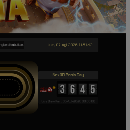
Jum, 07-Agt-2026 11.51.42
bulkan.
Pemeliharaan Terjadwal: PP Virtual Sports pada 30-Jun-2026 dari 14.59.59 sampai 
Nex4D Pools Day
Live Draw Kam, 06-Agt-2026 00.00.00