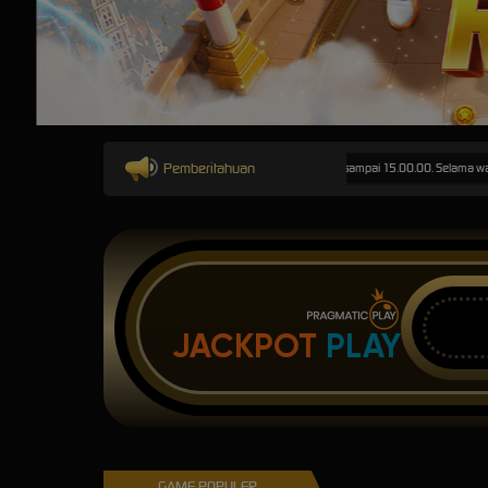
Pemberitahuan
iharaan Terjadwal: CQ9 pada 07-Agt-2026 dari 07.33.23 sampai 15.00.00. Selama waktu ini, C
JACKPOT
PLAY
GAME POPULER