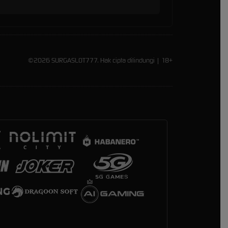
©2026 SURGASLOT777. Hak cipta dilindungi | 18+