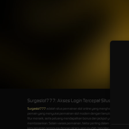
IDR
665,050.00
Sweet Bonanza 1000
pemba****7
IDR
567,780.00
Gates of Olympus 1000
a****1
IDR
489,480.00
Sweet Bonanza 1000
aba****r
IDR
466,940.00
Gates of Olympus Super
Scatter
h****h
IDR
464,620.00
Gates of Olympus Super
Scatter
Surgaslot777: Akses Login Tercepat Situs Surga 
a****1
Surgaslot777
adalah situs permainan slot online yang menghadirkan berbaga
IDR
451,530.00
pemain yang menyukai permainan slot modern dengan tampilan interaktif dan s
Sweet Bonanza 1000
fitur menarik, serta peluang mendapatkan bonus dan jackpot yang membuat
membosankan. Selain variasi permainan, faktor penting dalam memilih situs sl
kenyamanan pengguna dengan akses yang mudah, tampilan yang responsif d