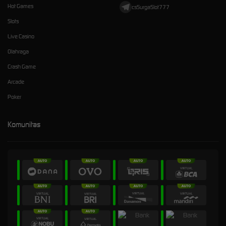
Hot Games
csSurgaSlot777
Slots
Live Casino
Olahraga
Crash Game
Arcade
Poker
Komunitas