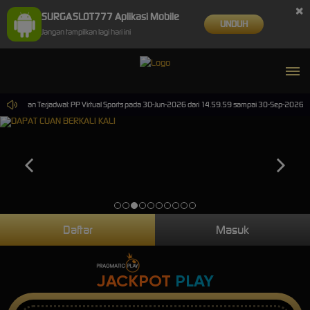
×
SURGASLOT777 Aplikasi Mobile
UNDUH
Jangan tampilkan lagi hari ini
liharaan Terjadwal: PP Virtual Sports pada 30-Jun-2026 dari 14.59.59 sampai 30-Sep-2026 14.
Daftar
Masuk
JACKPOT
PLAY