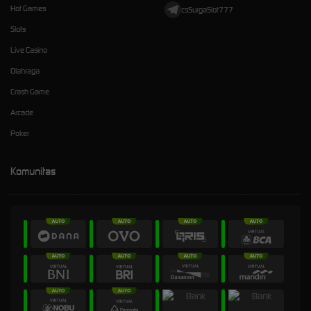
Hot Games
csSurgaSlot777
Slots
Live Casino
Olahraga
Crash Game
Arcade
Poker
Komunitas