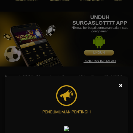
UNDUH
SURGASLOT777 APP
Nikmati berbagai permainan dalam satu
genggaman
UNDUH
PANDUAN INSTALASI
Surgaslot777: Akses Login Tercepat Situs Surga Slot 777
Hoki Mudah Konek
×
Surgaslot777
adalah situs permainan slot online yang menghadirkan berbagai pilihan
game taruhan digital dengan pengalaman bermain yang seru, cepat, dan mudah diakses.
Platform ini dirancang untuk memberikan hiburan terbaik bagi para pemain yang menyukai
PENGUMUMAN PENTING!!!
permainan slot modern dengan tampilan interaktif dan sistem yang stabil. Slot online sendiri
menjadi salah satu permainan paling populer di dunia hiburan digital karena menawarkan
sensasi bermain yang menegangkan, variasi fitur menarik, serta peluang mendapatkan
bonus dan jackpot yang membuat pengalaman bermain semakin menyenangkan. Dengan