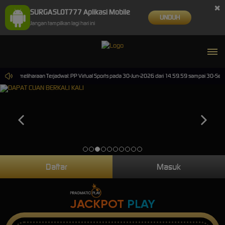
×
SURGASLOT777 Aplikasi Mobile
UNDUH
Jangan tampilkan lagi hari ini
Pemeliharaan Terjadwal: PP Virtual Sports pada 30-Jun-2026 dari 14.59.59 sampai 30-Sep-2
Daftar
Masuk
JACKPOT
PLAY