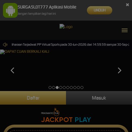
×
SURGASLOT777 Aplikasi Mobile
UNDUH
Jangan tampilkan lagi hari ini
Pemeliharaan Terjadwal: PP Virtual Sports pada 30-Jun-2026 dari 14.59.59 sampai 30-Sep-202
Daftar
Masuk
JACKPOT
PLAY