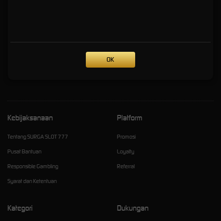
banyaknya pilihan game yang tersedia, pemain dapat menikmati berbagai tema slot yang
unik dan tidak membosankan. Selain variasi permainan, faktor penting dalam memilih situs
slot online adalah kualitas layanan, keamanan sistem, serta kecepatan proses transaksi.
Surga slot
hadir sebagai alternatif platform permainan yang mengutamakan kenyamanan
pengguna dengan akses yang mudah, tampilan yang responsif di semua perangkat, serta
dukungan layanan yang siap membantu kapan saja. Dengan sistem yang terus diperbarui,
OK
Surga Slot 777 memberikan pengalaman bermain yang lebih stabil, aman, dan nyaman
bagi para pengguna yang ingin menikmati hiburan slot online dengan lebih maksimal.
Kebijaksanaan
Platform
Tentang SURGA SLOT 777
Promosi
Pusat Bantuan
Loyalty
Responsible Gambling
Referral
Syarat dan Ketentuan
Kategori
Dukungan