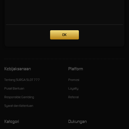
banyaknya pilihan game yang tersedia, pemain dapat menikmati berbagai tema slot yang
unik dan tidak membosankan. Selain variasi permainan, faktor penting dalam memilih situs
slot online adalah kualitas layanan, keamanan sistem, serta kecepatan proses transaksi.
Surga slot
hadir sebagai alternatif platform permainan yang mengutamakan kenyamanan
pengguna dengan akses yang mudah, tampilan yang responsif di semua perangkat, serta
dukungan layanan yang siap membantu kapan saja. Dengan sistem yang terus diperbarui,
OK
Surga Slot 777 memberikan pengalaman bermain yang lebih stabil, aman, dan nyaman
bagi para pengguna yang ingin menikmati hiburan slot online dengan lebih maksimal.
Kebijaksanaan
Platform
Tentang SURGA SLOT 777
Promosi
Pusat Bantuan
Loyalty
Responsible Gambling
Referral
Syarat dan Ketentuan
Kategori
Dukungan