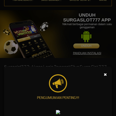
UNDUH
SURGASLOT777 APP
Nikmati berbagai permainan dalam satu
genggaman
UNDUH
PANDUAN INSTALASI
Surgaslot777: Akses Login Tercepat Situs Surga Slot 777
Hoki Mudah Konek
×
Surgaslot777
adalah situs permainan slot online yang menghadirkan berbagai pilihan
game taruhan digital dengan pengalaman bermain yang seru, cepat, dan mudah diakses.
Platform ini dirancang untuk memberikan hiburan terbaik bagi para pemain yang menyukai
PENGUMUMAN PENTING!!!
permainan slot modern dengan tampilan interaktif dan sistem yang stabil. Slot online sendiri
menjadi salah satu permainan paling populer di dunia hiburan digital karena menawarkan
sensasi bermain yang menegangkan, variasi fitur menarik, serta peluang mendapatkan
bonus dan jackpot yang membuat pengalaman bermain semakin menyenangkan. Dengan