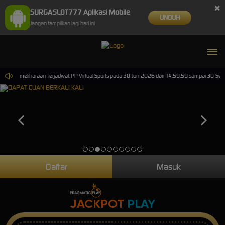
×
SURGASLOT777 Aplikasi Mobile
UNDUH
Jangan tampilkan lagi hari ini
Pemeliharaan Terjadwal: PP Virtual Sports pada 30-Jun-2026 dari 14.59.59 sampai 30-Sep-2
Daftar
Masuk
JACKPOT
PLAY